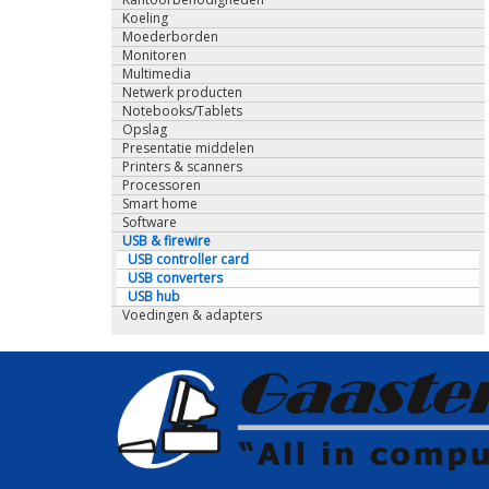
Koeling
Moederborden
Monitoren
Multimedia
Netwerk producten
Notebooks/Tablets
Opslag
Presentatie middelen
Printers & scanners
Processoren
Smart home
Software
USB & firewire
USB controller card
USB converters
USB hub
Voedingen & adapters