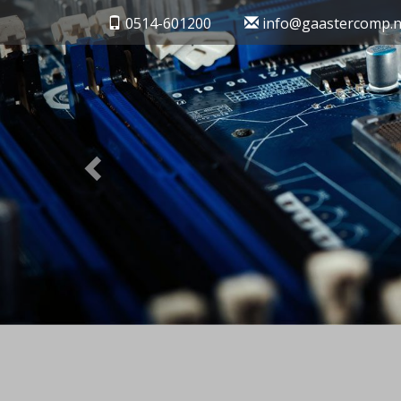
Previous
0514-601200
info@gaastercomp.n