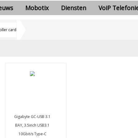
euws
Mobotix
Diensten
VoiP Telefoni
oller card
Gigabyte GC-USB 3.1
BAY, 3.5inch USB3.1
10Gbit/s Type-C