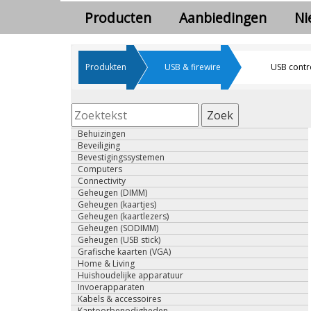
Producten
Aanbiedingen
Ni
Produkten
USB & firewire
USB contr
Zoek
Behuizingen
Beveiliging
Bevestigingssystemen
Computers
Connectivity
Geheugen (DIMM)
Geheugen (kaartjes)
Geheugen (kaartlezers)
Geheugen (SODIMM)
Geheugen (USB stick)
Grafische kaarten (VGA)
Home & Living
Huishoudelijke apparatuur
Invoerapparaten
Kabels & accessoires
Kantoorbenodigheden