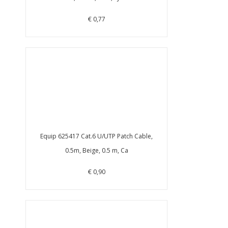
€ 0,77
Equip 625417 Cat.6 U/UTP Patch Cable,
0.5m, Beige, 0.5 m, Ca
€ 0,90