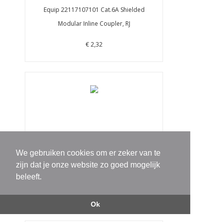
Equip 22117107101 Cat.6A Shielded
Modular Inline Coupler, RJ
€ 2,32
We gebruiken cookies om er zeker van te
Equip 60762007101 Cat.6A U/FTP Flat
zijn dat je onze website zo goed mogelijk
Patch Cable, 1.0m, Red,
beleeft.
€ 2,39
Ok